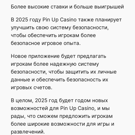
Более высокие ставки и больше выигрышей
В 2025 году Pin Up Casino также планирует
улучшить свою систему безопасности,
чтобы обеспечить игрокам более
безопасное игровое опыта.
Новое приложение будет предлагать
игрокам более надежную систему
безопасности, чтобы защитить их личные
данные и обеспечить безопасность их
игровых счетов.
В целом, 2025 год будет годом новых
возможностей для Pin Up Casino, и мы
рады, что сможем предложить игрокам
более широкие возможности для игры и
развлечений.