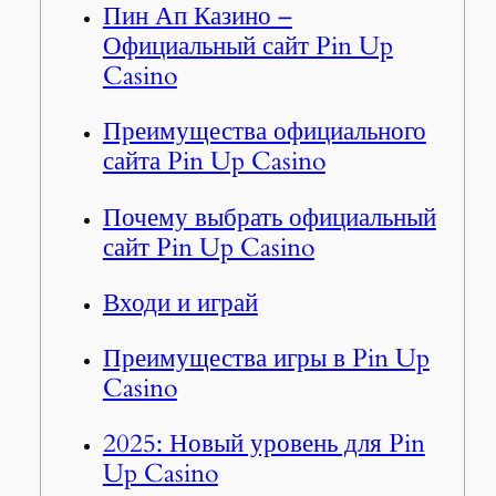
Пин Ап Казино –
Официальный сайт Pin Up
Casino
Преимущества официального
сайта Pin Up Casino
Почему выбрать официальный
сайт Pin Up Casino
Входи и играй
Преимущества игры в Pin Up
Casino
2025: Новый уровень для Pin
Up Casino