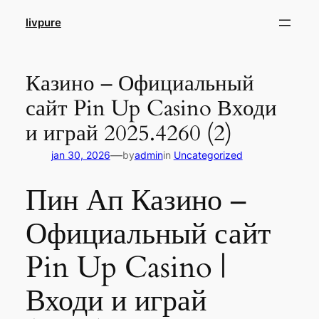
Pular
livpure
para
o
conteúdo
Казино – Официальный
сайт Pin Up Casino Входи
и играй 2025.4260 (2)
—
jan 30, 2026
by
admin
in
Uncategorized
Пин Ап Казино –
Официальный сайт
Pin Up Casino |
Входи и играй