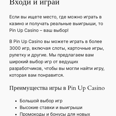
Входи и играй
Если вы ищете место, где можно играть в
казино и получать реальные выигрыши, то
Pin Up Casino – ваш выбор!
В Pin Up Casino вы можете играть в более
3000 игр, включая слоты, карточные игры,
рулетку и другие. Мы предлагаем вам
широкий выбор игр от ведущих
разработчиков, чтобы вы могли найти игру,
которая вам понравится.
Преимущества игры в Pin Up Casino
Большой выбор игр
Высокие ставки и выигрыши
Промокоды и бонусы для новых