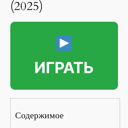
(2025)
ИГРАТЬ
Содержимое